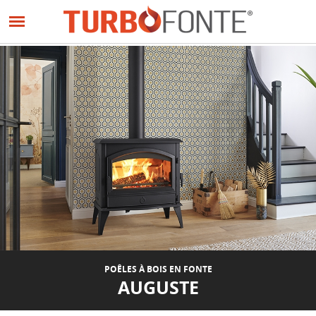
Panneau de gestion des cookies
Aller
au
contenu
principal
POÊLES À BOIS EN FONTE
AUGUSTE