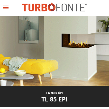
Panneau de gestion des cookies
Aller
au
PRÉCÉDENT
SUIVANT
contenu
principal
FOYERS ÉPI
TL 85 EPI