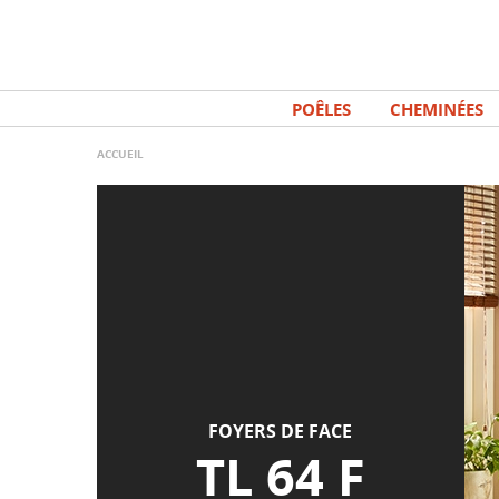
Aller
Panneau de gestion des cookies
au
contenu
principal
POÊLES
CHEMINÉES
ACCUEIL
FOYERS DE FACE
TL 64 F