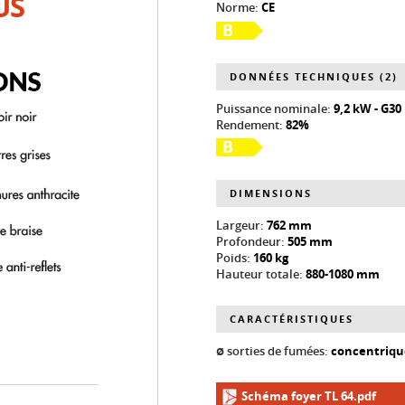
US
Norme:
CE
B
DONNÉES TECHNIQUES (2)
Puissance nominale:
9,2 kW - G3
Rendement:
82%
B
DIMENSIONS
Largeur:
762 mm
Profondeur:
505 mm
Poids:
160 kg
Hauteur totale:
880-1080 mm
CARACTÉRISTIQUES
ø sorties de fumées:
concentriqu
Schéma foyer TL 64.pdf