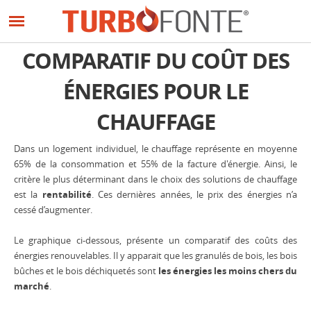
Panneau de gestion des cookies
Aller
au
contenu
COMPARATIF DU COÛT DES
principal
ÉNERGIES POUR LE
CHAUFFAGE
Dans un logement individuel, le chauffage représente en moyenne
65% de la consommation et 55% de la facture d'énergie. Ainsi, le
critère le plus déterminant dans le choix des solutions de chauffage
est la
rentabilité
. Ces dernières années, le prix des énergies n’a
cessé d’augmenter.
Le graphique ci-dessous, présente un comparatif des coûts des
énergies renouvelables. Il y apparait que les granulés de bois, les bois
bûches et le bois déchiquetés sont
les énergies les moins chers du
marché
.